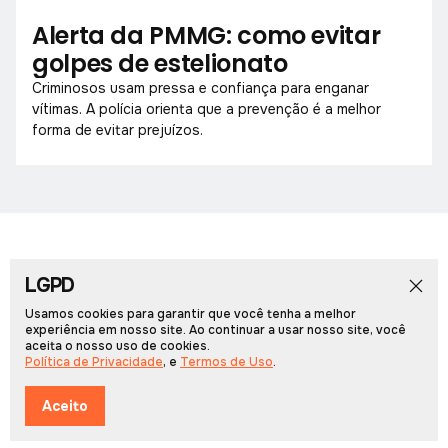
Alerta da PMMG: como evitar
golpes de estelionato
Criminosos usam pressa e confiança para enganar
vítimas. A polícia orienta que a prevenção é a melhor
forma de evitar prejuízos.
LGPD
Início
Notícias
Colunistas
Obituário
Vídeos
Cadernos Especiais
Rádio PCN
Usamos cookies para garantir que você tenha a melhor
experiência em nosso site. Ao continuar a usar nosso site, você
aceita o nosso uso de cookies.
Portal Arcos © 2026, Todos os direitos reservados.
Política de Privacidade
, e
Termos de Uso
.
Desenvolvido por
Multiverso Web
Política de Privacidade
Termos de Uso
Aceito