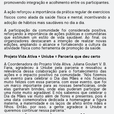
promovendo integração e acolhimento entre os participantes.
A ação reforçou a importância da prática regular de exercícios
físicos como aliada da saúde física e mental, incentivando a
adoção de hábitos mais saudáveis no dia a dia.
A participação da comunidade foi considerada positiva,
reforçando a importância de ações públicas e comunitárias
que estimulem um estilo de vida saudável. Ao final, os
organizadores destacaram a intenção de realizar novas
edições, ampliando o alcance e fortalecendo a cultura da
atividade física como ferramenta de promoção da saúde.
Projeto Vida Ativa + Uniube = Parceria que deu certo
A Coordenadora do Projeto Vida Ativa, Juliana Goulart V. B.
Faria, agradeceu à Uniube pela parceria e ressaltou a
relevância dessa colaboração para o fortalecimento das
ações e o impacto positivo na comunidade. “Nós fizemos
um evento para celebrar o Dia das Mães e nós ficamos
muito felizes com essa parceria, com esse evento, que foi
um marco importante para as nossas beneficiárias, onde
elas ganharam brindes, onde elas puderam participar de
uma noite muito agradável. E nós sabemos que celebrar o
Dia da Mães vai muito além de flores e presentes, pois é
uma data comemorativa dedicada a homenagear a figura
materna, a maternidade e os laços de afeto entre mães e
filhos. Então, por isso, a gente agradece à Uniube e
queremos continuar nessa parceria.”