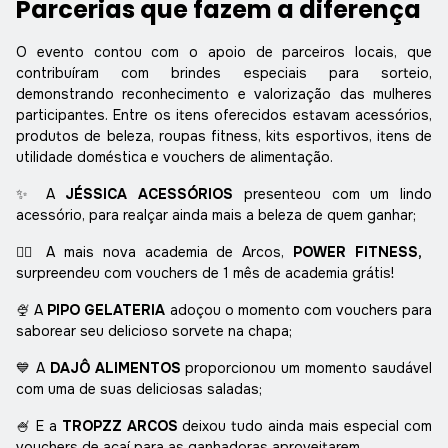
Parcerias que fazem a diferença
O evento contou com o apoio de parceiros locais, que
contribuíram com brindes especiais para sorteio,
demonstrando reconhecimento e valorização das mulheres
participantes. Entre os itens oferecidos estavam acessórios,
produtos de beleza, roupas fitness, kits esportivos, itens de
utilidade doméstica e vouchers de alimentação.
✨
A
JÉSSICA ACESSÓRIOS
presenteou com um lindo
acessório, para realçar ainda mais a beleza de quem ganhar;
🏋️‍♀️ A
mais nova academia de Arcos,
POWER FITNESS,
surpreendeu com vouchers de 1 mês de academia grátis!
🍨
A
PIPO GELATERIA
adoçou o momento com vouchers para
saborear seu delicioso sorvete na chapa;
💙
A
DAJÔ ALIMENTOS
proporcionou um momento saudável
com uma de suas deliciosas saladas;
🍧
E a
TROPZZ ARCOS
deixou tudo ainda mais especial com
vouchers de açaí para as ganhadoras aproveitarem.