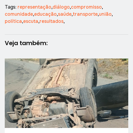
Tags:
representação
,
diálogo
,
compromisso
,
comunidade
,
educação
,
saúde
,
transporte
,
união
,
política
,
escuta
,
resultados
,
Veja também: