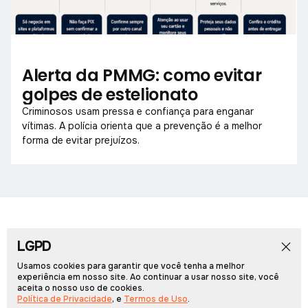
Alerta da PMMG: como evitar
golpes de estelionato
Criminosos usam pressa e confiança para enganar
vítimas. A polícia orienta que a prevenção é a melhor
forma de evitar prejuízos.
LGPD
Início
Notícias
Colunistas
Obituário
Vídeos
Cadernos Especiais
Rádio PCN
Usamos cookies para garantir que você tenha a melhor
experiência em nosso site. Ao continuar a usar nosso site, você
aceita o nosso uso de cookies.
Portal Arcos © 2026, Todos os direitos reservados.
Política de Privacidade
, e
Termos de Uso
.