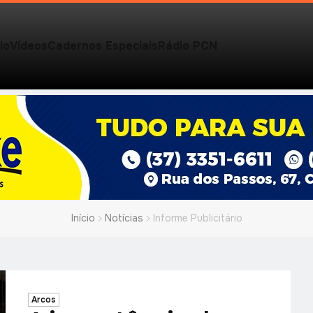
io
Vídeos
Cadernos Especiais
Rádio PCN
Início
Notícias
Informe Publicitário
Arcos