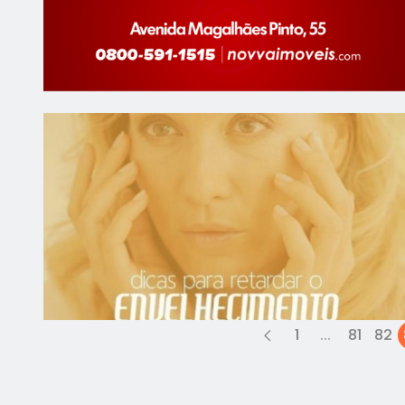
1
...
81
82