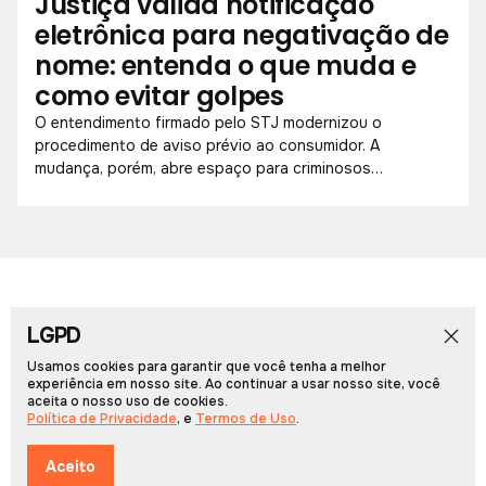
Justiça valida notificação
eletrônica para negativação de
nome: entenda o que muda e
como evitar golpes
O entendimento firmado pelo STJ modernizou o
procedimento de aviso prévio ao consumidor. A
mudança, porém, abre espaço para criminosos
explorarem a nova dinâmica com mensagens
fraudulentas.
LGPD
Início
Notícias
Colunistas
Obituário
Vídeos
Cadernos Especiais
Rádio PCN
Usamos cookies para garantir que você tenha a melhor
experiência em nosso site. Ao continuar a usar nosso site, você
aceita o nosso uso de cookies.
Portal Arcos © 2026, Todos os direitos reservados.
Política de Privacidade
, e
Termos de Uso
.
Desenvolvido por
Multiverso Web
Política de Privacidade
Termos de Uso
Aceito