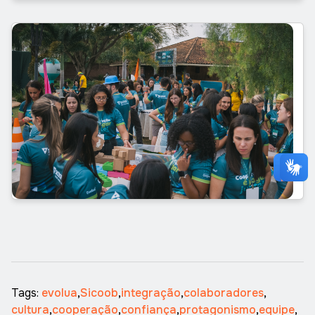
Tags:
evolua
,
Sicoob
,
integração
,
colaboradores
,
cultura
,
cooperação
,
confiança
,
protagonismo
,
equipe
,