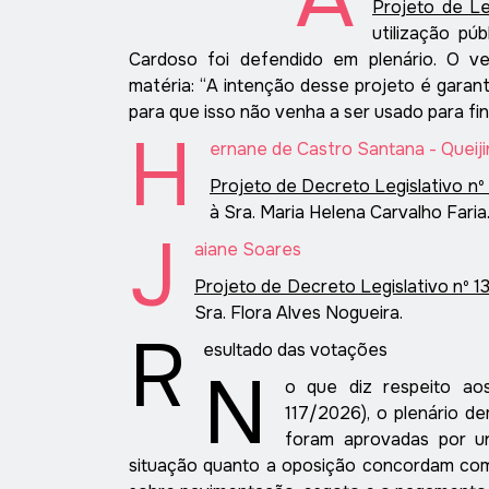
Projeto de Le
utilização pú
Cardoso foi defendido em plenário. O ve
matéria:
“
A intenção desse projeto é garant
para que isso não venha a ser usado para fin
H
ernane de Castro Santana - Queij
Projeto de Decreto Legislativo nº
à Sra. Maria Helena Carvalho Faria
J
aiane
Soares
Projeto de Decreto Legislativo nº 1
Sra. Flora Alves Nogueira.
R
esultado das votações
N
o que diz respeito aos
117/2026), o plenário d
foram aprovadas por un
situação quanto a oposição concordam com