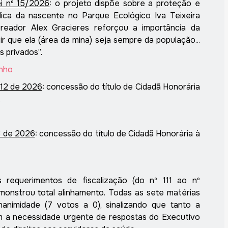
i nº 15/2026
:
o
projeto dispõe sobre a proteção e
blica da nascente no Parque Ecológico
Iva
Teixeira
reador Alex
Gracieres
reforçou a importância da
ir que ela
(área da mina)
seja sempre da população...
s privados
”
.
inho
 12 de 2026
:
c
oncessão do título de Cidadã Honorária
.
3 de 2026
:
c
oncessão do título de Cidadã Honorária à
 requerimentos de fiscalização (do nº 111 ao nº
emonstrou total alinhamento. Todas as sete matérias
animidade (7 votos a 0), sinalizando que tanto a
 a necessidade urgente de respostas do Executivo