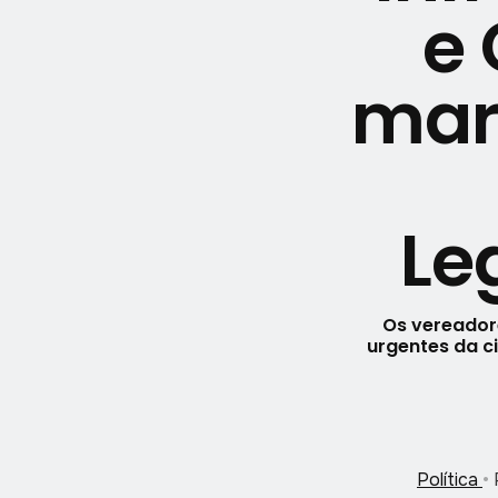
e 
mar
Le
Os vereador
urgentes da c
Política
•