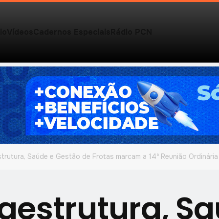
io
Vídeos
Cadernos Especiais
Rádio PCN
strutura, Saúde e Gestão de Frotas marcam a 14ª Reunião Ordinária
raestrutura, S