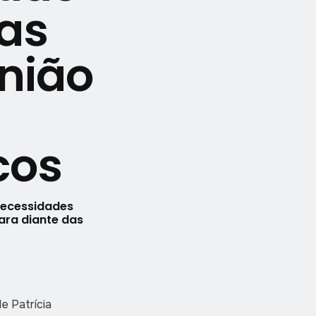
tas
nião
cos
necessidades
ara diante das
e Patrícia