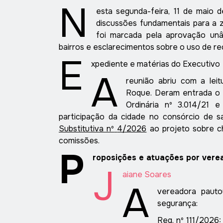
N
esta segunda-feira, 11 de maio
discussões fundamentais para a z
foi marcada pela aprovação un
bairros e esclarecimentos sobre o uso de rec
E
xpediente e
matérias do
Executivo
A
reunião abriu com a leit
Roque. Deram entrada o
Ordinária nº 3.014/21
e
participação da cidade no consórcio de s
Substitutiva nº
4
/2026
ao projeto sobre
c
comissões.
P
roposições e
a
tuações por
v
ere
J
aiane
Soares
A
vereadora pauto
segurança:
Req. nº 111/2026
: