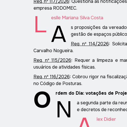
Req. nº 117/2026
:
Questiona as notificações 
empresa RODOMEC.
L
eslle
Mariana Silva Costa
A
s proposições da vereador
gestão de espaços público
Req. nº 114/2026
:
Solici
Carvalho Nogueira
.
Req. nº 115/2026
:
Requer a limpeza e ma
usuários de atividades físicas
.
Req. nº 116/2026
:
Cobrou rigor na fiscaliza
no Código de Posturas
.
O
rdem do Dia: votações de Pro
N
a segunda parte da reun
e decretos de reconhe
A
lex Didier