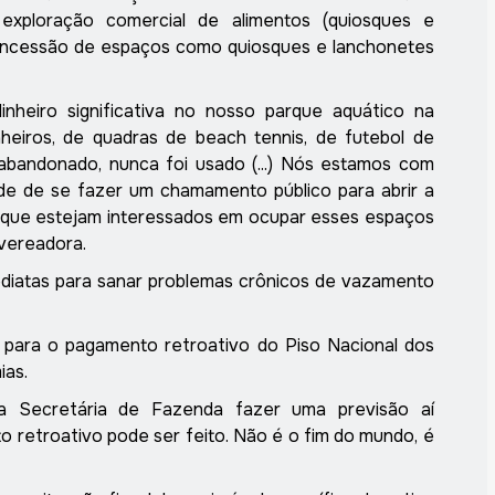
exploração comercial de alimentos (quiosques e
concessão de espaços como quiosques e lanchonetes
inheiro significativa no nosso parque aquático na
heiros, de quadras de
beach
tennis
, de futebol de
a abandonado, nunca foi usado
(...)
Nós
estamos com
de de
se fazer um chamamento público para abrir a
s que estejam interessados em ocupar esses espaços
 vereadora.
mediatas para sanar problemas crônicos de vazamento
 para o pagamento retroativo do Piso Nacional dos
ias.
a S
ecretária de
F
azenda fazer uma previsão aí
o retroativo
pode ser feito
. Não é o fim do mundo, é