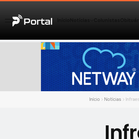
Início
Notícias
Colunistas
Obituár
Início
Notícias
Infrae
Inf