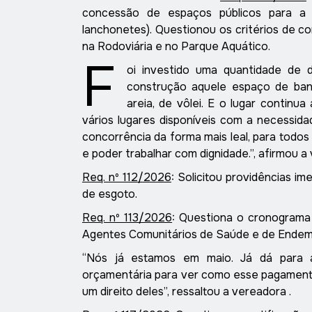
concessão de espaços públicos para a 
lanchonetes)
.
Questionou os critérios de 
na Rodoviária e no Parque Aquático.
F
oi investido uma quantidade de d
c
onstrução
aquele espaço de ban
areia, de vôlei. E o lugar continu
vários lugares disponíveis com a necess
ida
concorrência da forma mais leal, para todo
e poder trabalhar com dignidade.
”, afirmou a
Req. nº 112/2026
:
Solicitou providências i
de esgoto
.
Req. nº 113/2026
: Questiona o cronograma
Agentes Comunitários de Saúde e de Endem
“
Nós já estamos em maio. Já dá p
a
ra
orçamentária para ver
como esse pagament
um direito deles
”
, ressaltou a
vereadora
.