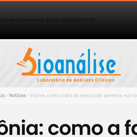
io
Vídeos
Cadernos Especiais
Rádio PCN
cio
Notícias
Insônia: como a falta de sono pode aumentar sua f
ônia: como a f