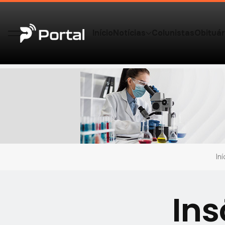
Início
Notícias
Colunistas
Obituár
Iní
Ins