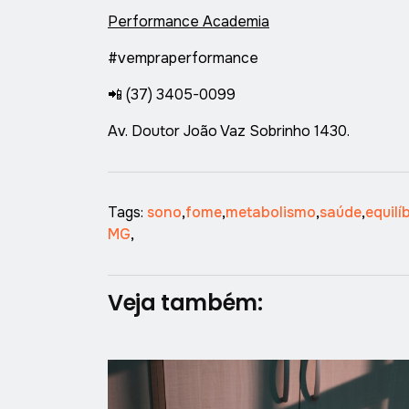
Performance Academia
#vempraperformance
📲
(37) 3405-0099
Av. Doutor João Vaz Sobrinho 1430.
Tags:
sono
,
fome
,
metabolismo
,
saúde
,
equilí
MG
,
Veja também: