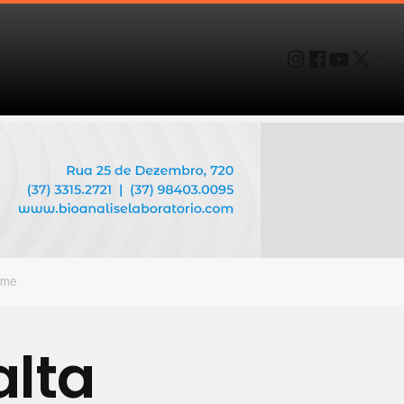
ome
alta