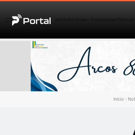
Início
Notícias
Colunistas
Obituár
Início
Not