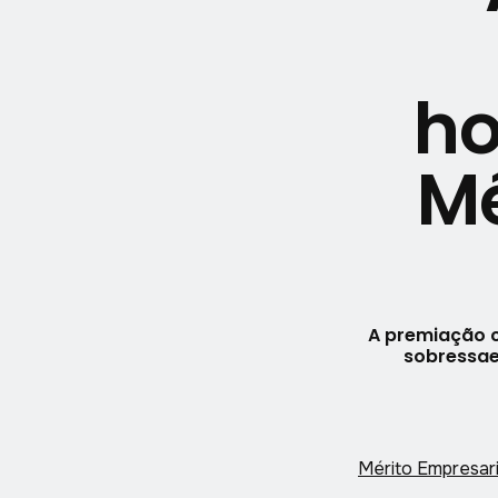
h
Mé
A premiação ch
sobressae
Mérito Empresar