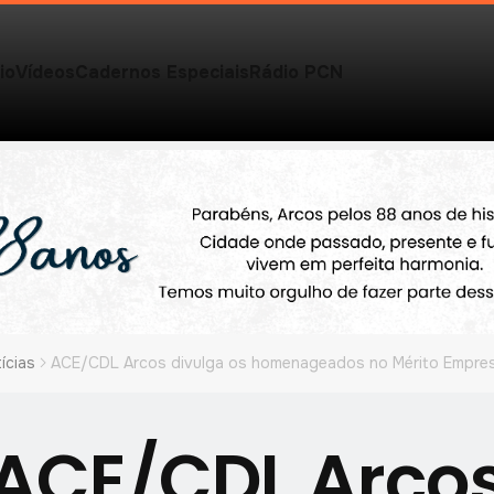
io
Vídeos
Cadernos Especiais
Rádio PCN
ícias
ACE/CDL Arcos divulga os homenageados no Mérito Empres
ACE/CDL Arco