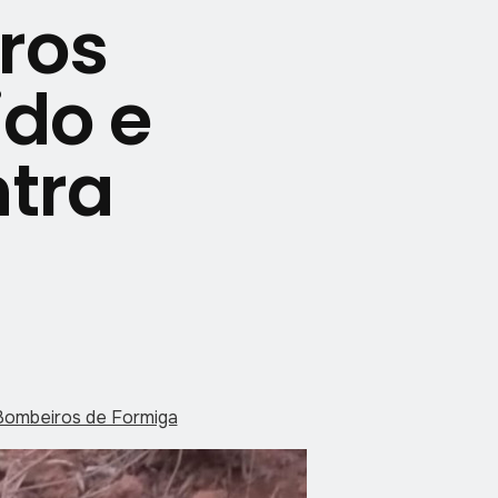
ros
ido e
ntra
 Bombeiros de Formiga