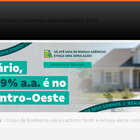
io
Vídeos
Cadernos Especiais
Rádio PCN
s
Corpo de Bombeiros salva cachorro ferido e reforça alerta con