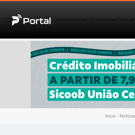
Início
Notícias
Colunistas
Obituár
Início
Notícia