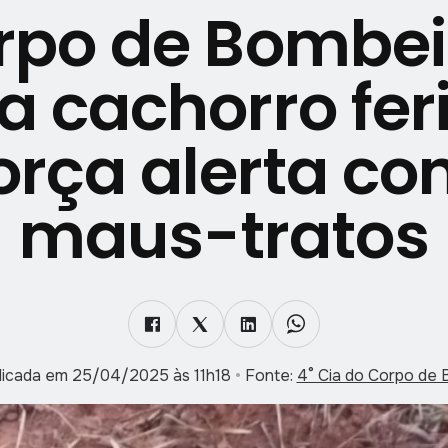
rpo de Bombei
a cachorro fer
orça alerta co
maus-tratos
licada em 25/04/2025 às 11h18
•
Fonte:
4° Cia do Corpo de