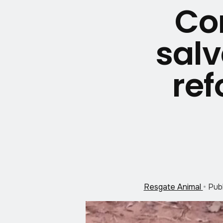
Co
salv
ref
Resgate Animal
•
Pub