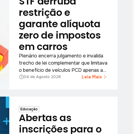
STF derruba
restrição e
garante alíquota
zero de impostos
em carros
Plenário encerra julgamento e invalida
trecho de lei complementar que limitava
o benefício de veículos PCD apenas a
casos graves; decisão vale para todo o
Leia Mais
04 de Agosto 2026
país.
Educação
Abertas as
inscrições para o