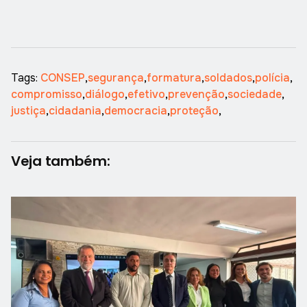
Tags:
CONSEP
,
segurança
,
formatura
,
soldados
,
polícia
,
compromisso
,
diálogo
,
efetivo
,
prevenção
,
sociedade
,
justiça
,
cidadania
,
democracia
,
proteção
,
Veja também: