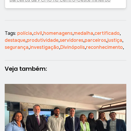
Tags:
polícia
,
civil
,
homenagens
,
medalha
,
certificado
,
destaque
,
produtividade
,
servidores
,
parceiros
,
justiça
,
segurança
,
investigação
,
Divinópolis
,
reconhecimento
,
Veja também: