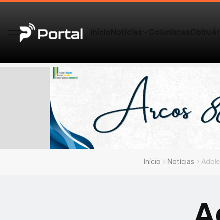
Início
Notícias
Colunistas
Obituár
Início
Notícias
Adole
A