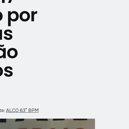
 por
as
ão
os
te:
ALCO 63° BPM