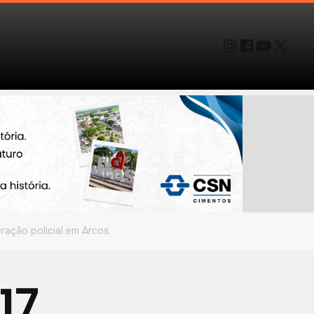
ração policial em Arcos
17