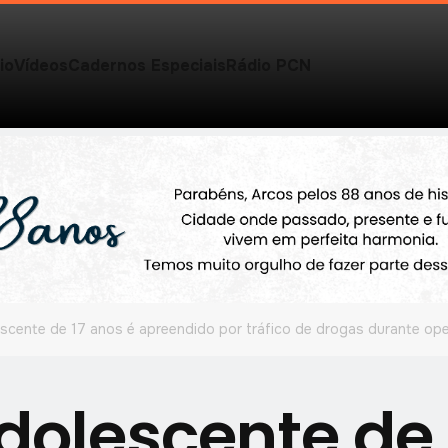
io
Vídeos
Cadernos Especiais
Rádio PCN
scente de 17 anos é apreendido por tráfico de drogas durante ope
dolescente de 