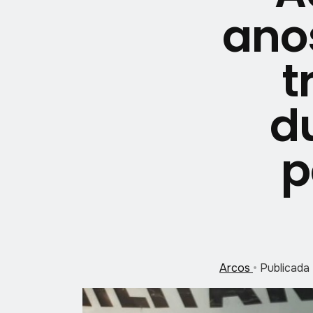
ano
t
d
p
Arcos
•
Publicada