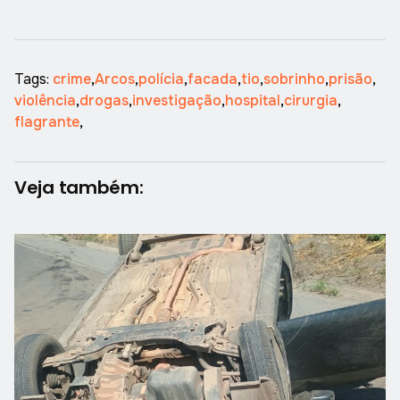
Tags:
crime
,
Arcos
,
polícia
,
facada
,
tio
,
sobrinho
,
prisão
,
violência
,
drogas
,
investigação
,
hospital
,
cirurgia
,
flagrante
,
Veja também: