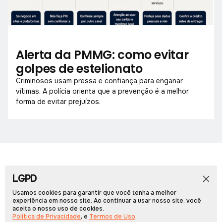
Alerta da PMMG: como evitar
golpes de estelionato
Criminosos usam pressa e confiança para enganar
vítimas. A polícia orienta que a prevenção é a melhor
forma de evitar prejuízos.
LGPD
Início
Notícias
Colunistas
Obituário
Vídeos
Cadernos Especiais
Rádio PCN
Usamos cookies para garantir que você tenha a melhor
experiência em nosso site. Ao continuar a usar nosso site, você
aceita o nosso uso de cookies.
Portal Arcos © 2026, Todos os direitos reservados.
Política de Privacidade
, e
Termos de Uso
.