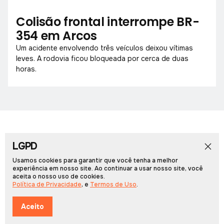
Colisão frontal interrompe BR-
354 em Arcos
Um acidente envolvendo três veículos deixou vítimas
leves. A rodovia ficou bloqueada por cerca de duas
horas.
LGPD
Início
Notícias
Colunistas
Obituário
Vídeos
Cadernos Especiais
Rádio PCN
Usamos cookies para garantir que você tenha a melhor
experiência em nosso site. Ao continuar a usar nosso site, você
aceita o nosso uso de cookies.
Portal Arcos © 2026, Todos os direitos reservados.
Política de Privacidade
, e
Termos de Uso
.
Desenvolvido por
Multiverso Web
Política de Privacidade
Termos de Uso
Aceito