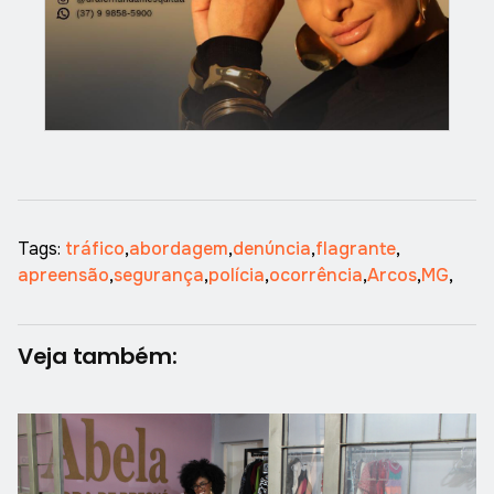
Tags:
tráfico
,
abordagem
,
denúncia
,
flagrante
,
apreensão
,
segurança
,
polícia
,
ocorrência
,
Arcos
,
MG
,
Veja também: