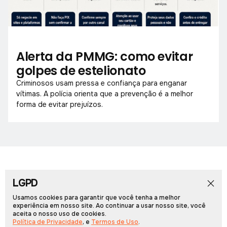
Alerta da PMMG: como evitar
golpes de estelionato
Criminosos usam pressa e confiança para enganar
vítimas. A polícia orienta que a prevenção é a melhor
forma de evitar prejuízos.
LGPD
Início
Notícias
Colunistas
Obituário
Vídeos
Cadernos Especiais
Rádio PCN
Usamos cookies para garantir que você tenha a melhor
experiência em nosso site. Ao continuar a usar nosso site, você
aceita o nosso uso de cookies.
Portal Arcos © 2026, Todos os direitos reservados.
Política de Privacidade
, e
Termos de Uso
.