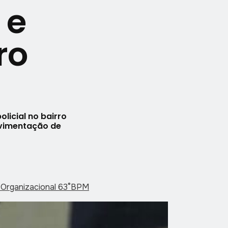
 e
ro
licial no bairro
ovimentação de
 Organizacional 63°BPM