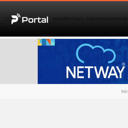
Início
Notícias
Colunistas
Obituár
Iníc