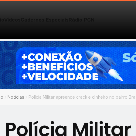
io
Vídeos
Cadernos Especiais
Rádio PCN
io
Notícias
Polícia Militar apreende crack e dinheiro no bairro Bras
Polícia Militar