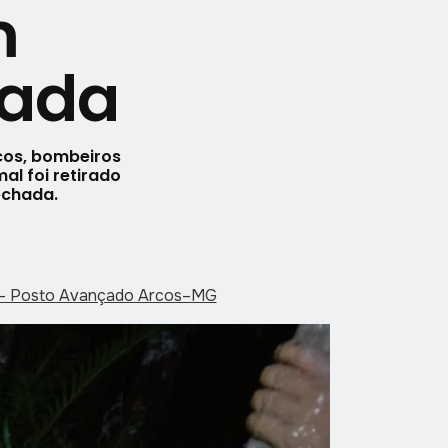
m
zada
cos, bombeiros
al foi retirado
echada.
r - Posto Avançado Arcos–MG