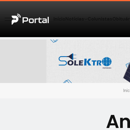
Início
Notícias
Colunistas
Obituár
Iníc
An