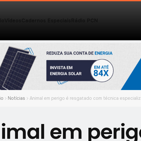
io
Vídeos
Cadernos Especiais
Rádio PCN
io
Notícias
Animal em perigo é resgatado com técnica especiali
imal em perig