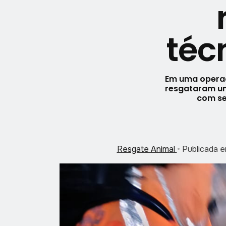
téc
Em uma operaç
resgataram uma
com se
Resgate Animal
•
Publicada 