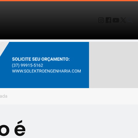
zada
o é