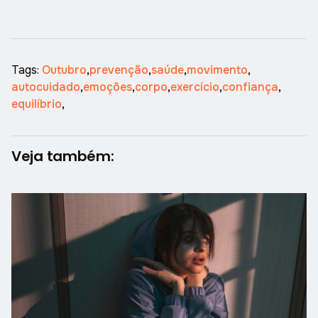
Tags:
Outubro
,
prevenção
,
saúde
,
movimento
,
autocuidado
,
emoções
,
corpo
,
exercício
,
confiança
,
equilíbrio
,
Veja também: