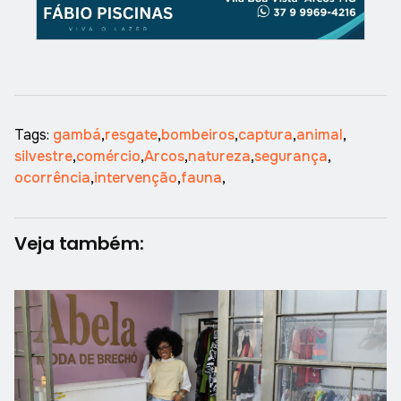
Tags:
gambá
,
resgate
,
bombeiros
,
captura
,
animal
,
silvestre
,
comércio
,
Arcos
,
natureza
,
segurança
,
ocorrência
,
intervenção
,
fauna
,
Veja também: