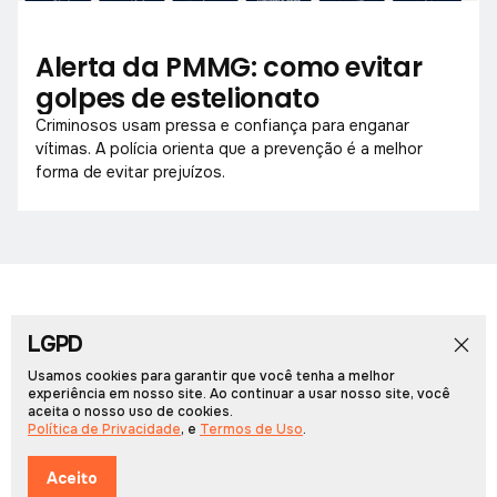
Alerta da PMMG: como evitar
golpes de estelionato
Criminosos usam pressa e confiança para enganar
vítimas. A polícia orienta que a prevenção é a melhor
forma de evitar prejuízos.
LGPD
Início
Notícias
Colunistas
Obituário
Vídeos
Cadernos Especiais
Rádio PCN
Usamos cookies para garantir que você tenha a melhor
experiência em nosso site. Ao continuar a usar nosso site, você
aceita o nosso uso de cookies.
Portal Arcos © 2026, Todos os direitos reservados.
Política de Privacidade
, e
Termos de Uso
.
Desenvolvido por
Multiverso Web
Política de Privacidade
Termos de Uso
Aceito