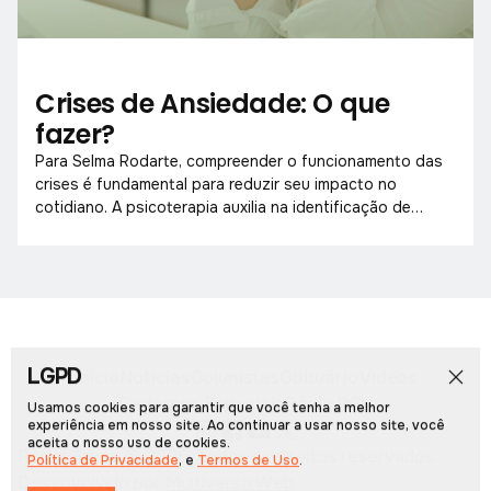
Crises de Ansiedade: O que
fazer?
Para Selma Rodarte, compreender o funcionamento das
crises é fundamental para reduzir seu impacto no
cotidiano. A psicoterapia auxilia na identificação de
padrões e no fortalecimento emocional.
LGPD
Início
Notícias
Colunistas
Obituário
Vídeos
Cadernos Especiais
Rádio PCN
Usamos cookies para garantir que você tenha a melhor
experiência em nosso site. Ao continuar a usar nosso site, você
aceita o nosso uso de cookies.
Portal Arcos © 2026, Todos os direitos reservados.
Política de Privacidade
, e
Termos de Uso
.
Desenvolvido por
Multiverso Web