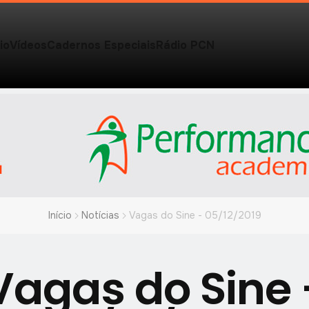
io
Vídeos
Cadernos Especiais
Rádio PCN
Início
Notícias
Vagas do Sine - 05/12/2019
Vagas do Sine 