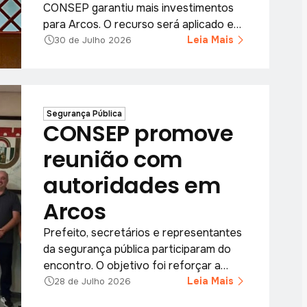
CONSEP garantiu mais investimentos
para Arcos. O recurso será aplicado em
iniciativas voltadas à proteção da
Leia Mais
30 de Julho 2026
população.
Segurança Pública
CONSEP promove
reunião com
autoridades em
Arcos
Prefeito, secretários e representantes
da segurança pública participaram do
encontro. O objetivo foi reforçar a
integração entre poder público e
Leia Mais
28 de Julho 2026
instituições locais.