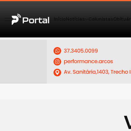
Início
Notícias
Colunistas
Obituár