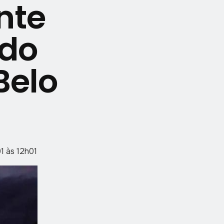
nte
ido
Belo
1 às 12h01