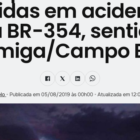
ridas em acide
 BR-354, sent
miga/Campo 
elo
•
Publicada em 05/08/2019 às 00h00
•
Atualizada em 12:0