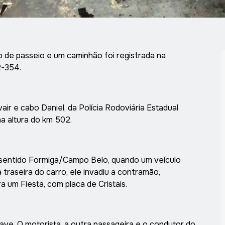
o de passeio e um caminhão foi registrada na
R-354.
r e cabo Daniel, da Polícia Rodoviária Estadual
na altura do km 502.
 sentido Formiga/Campo Belo, quando um veículo
a traseira do carro, ele invadiu a contramão,
um Fiesta, com placa de Cristais.
ve. O motorista, a outra passageira e o condutor do