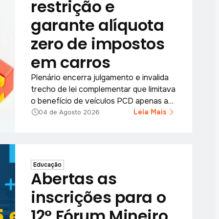
restrição e
garante alíquota
zero de impostos
em carros
Plenário encerra julgamento e invalida
trecho de lei complementar que limitava
o benefício de veículos PCD apenas a
casos graves; decisão vale para todo o
Leia Mais
04 de Agosto 2026
país.
Educação
Abertas as
inscrições para o
12° Fórum Mineiro