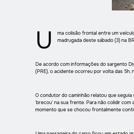
U
ma colisão frontal entre um veícul
madrugada deste sábado (3) na B
De acordo com informações do sargento Divai
(PRE), o acidente ocorreu por volta das 5h, 
O condutor do caminhão relatou que seguia
‘brecou’ na sua frente. Para não colidir com 
momento que se chocou frontalmente contra 
Uma passageira do carro ficou em estado gra