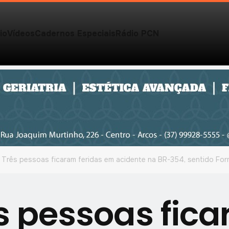
io
Vídeos
Cadernos Especiais
Rádio PCN
Três pessoas ficaram feridas em acidente na BR-354, sentido Fo
s pessoas fic