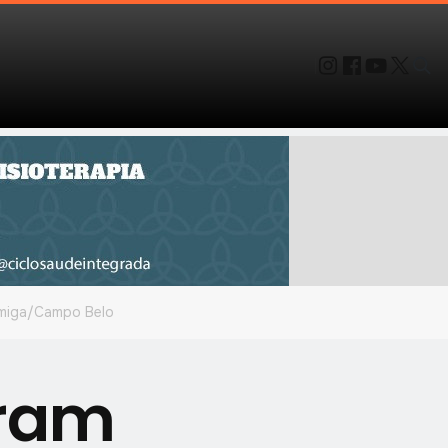
rmiga/Campo Belo
aram