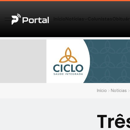
Início
Notícias
Colunistas
Obituár
Início
Notícias
Trê