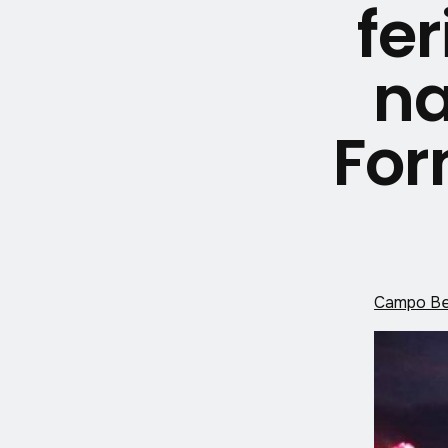
fe
na
For
Campo B