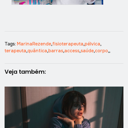
Tags:
MarinaRezende
,
fisioterapeuta
,
pélvica
,
terapeuta
,
quântica
,
barras
,
access
,
saúde
,
corpo
,
,
Veja também: