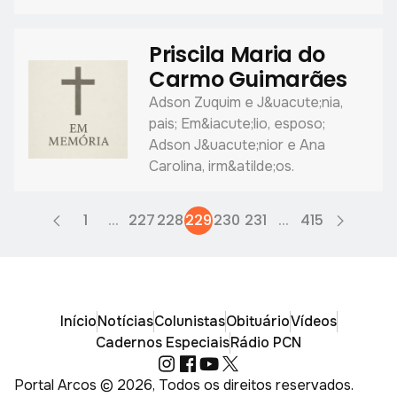
Priscila Maria do
Carmo Guimarães
Adson Zuquim e J&uacute;nia,
pais; Em&iacute;lio, esposo;
Adson J&uacute;nior e Ana
Carolina, irm&atilde;os.
1
...
227
228
229
230
231
...
415
Início
Notícias
Colunistas
Obituário
Vídeos
Cadernos Especiais
Rádio PCN
Portal Arcos © 2026, Todos os direitos reservados.