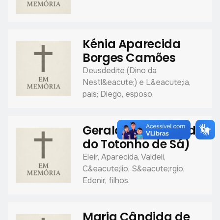
Kénia Aparecida
Borges Camões
Deusdedite (Dino da
Nestl&eacute;) e L&eacute;ia,
pais; Diego, esposo.
Geraldo de Sá (Ládo
do Totonho de Sá)
Eleir, Aparecida, Valdeli,
C&eacute;lio, S&eacute;rgio,
Edenir, filhos.
Maria Cândida de