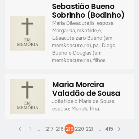
Sebastião Bueno
Sobrinho (Bodinho)
Maria D&eacute;lis, esposa;
Margarida, m&atilde;e;
L&aacute;zaro Bueno (em
mem&oacute;ria), pai; Diego
Bueno e Douglas (em
mem&oacute;ria), filhos.
Maria Moreira
Valadão de Sousa
Jo&atilde;o Maria de Sousa,
esposo; Marielli, filha.
1
...
217
218
219
220
221
...
415