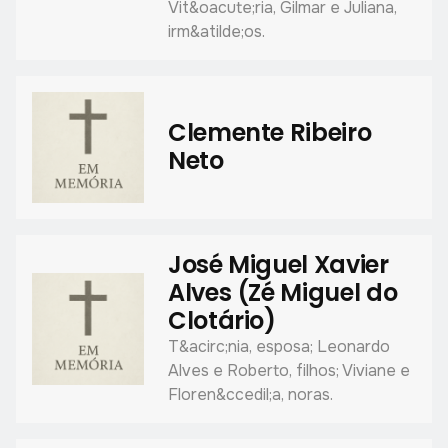
Vit&oacute;ria, Gilmar e Juliana,
irm&atilde;os.
Clemente Ribeiro
Neto
José Miguel Xavier
Alves (Zé Miguel do
Clotário)
T&acirc;nia, esposa; Leonardo
Alves e Roberto, filhos; Viviane e
Floren&ccedil;a, noras.