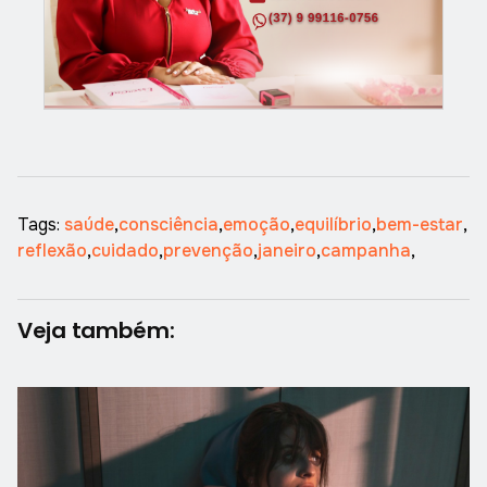
Tags:
saúde
,
consciência
,
emoção
,
equilíbrio
,
bem-estar
,
reflexão
,
cuidado
,
prevenção
,
janeiro
,
campanha
,
Veja também: