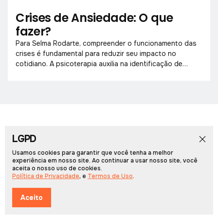
Crises de Ansiedade: O que
fazer?
Para Selma Rodarte, compreender o funcionamento das
crises é fundamental para reduzir seu impacto no
cotidiano. A psicoterapia auxilia na identificação de
padrões e no fortalecimento emocional.
LGPD
Início
Notícias
Colunistas
Obituário
Vídeos
Cadernos Especiais
Rádio PCN
Usamos cookies para garantir que você tenha a melhor
experiência em nosso site. Ao continuar a usar nosso site, você
aceita o nosso uso de cookies.
Portal Arcos © 2026, Todos os direitos reservados.
Política de Privacidade
, e
Termos de Uso
.
Desenvolvido por
Multiverso Web
Política de Privacidade
Termos de Uso
Aceito