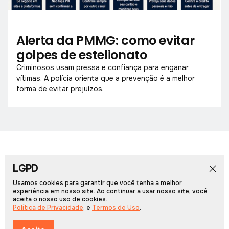
Alerta da PMMG: como evitar
golpes de estelionato
Criminosos usam pressa e confiança para enganar
vítimas. A polícia orienta que a prevenção é a melhor
forma de evitar prejuízos.
LGPD
Início
Notícias
Colunistas
Obituário
Vídeos
Cadernos Especiais
Rádio PCN
Usamos cookies para garantir que você tenha a melhor
experiência em nosso site. Ao continuar a usar nosso site, você
aceita o nosso uso de cookies.
Portal Arcos © 2026, Todos os direitos reservados.
Política de Privacidade
, e
Termos de Uso
.
Desenvolvido por
Multiverso Web