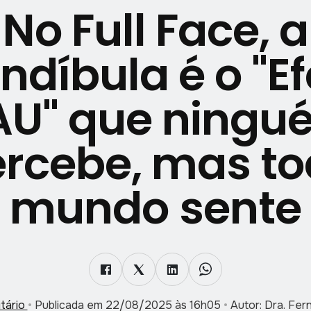
No Full Face, a
díbula é o "Ef
AU" que ningu
rcebe, mas t
mundo sente
itário
•
Publicada em 22/08/2025 às 16h05
•
Autor: Dra. Fe