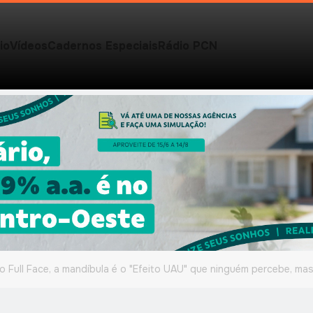
io
Vídeos
Cadernos Especiais
Rádio PCN
o Full Face, a mandíbula é o "Efeito UAU" que ninguém percebe, m