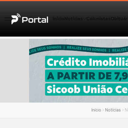
Início
Notícias
Colunistas
Obituár
Início
Notícias
N