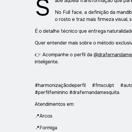
S
abe aquela transformação que par
No Full face, a definição da mandíb
o rosto e traz mais firmeza visual,
É o detalhe técnico que entrega naturalidad
Quer entender mais sobre o método exclusiv
👉 Acompanhe o perfil da
@drafernandame
inteligente.
#harmonizaçãodeperfil #fmsculpt #auto
#perfilfeminino #drafernandamesquita
Atendimentos em:
📍Arcos
📍Formiga