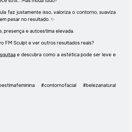
ece sutil… Mas muda tudo?
ula faz justamente isso, valoriza o contorno, suaviza
 sem pesar no resultado. ✨
e, presença e autoestima elevada.
o FM Sculpt e ver outros resultados reais?
squitaa
e descubra como a estética pode ser leve e
estimafeminina #contornofacial #belezanatural