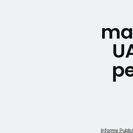
man
U
pe
Informe Public