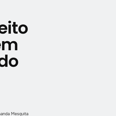
eito
ém
odo
rnanda Mesquita