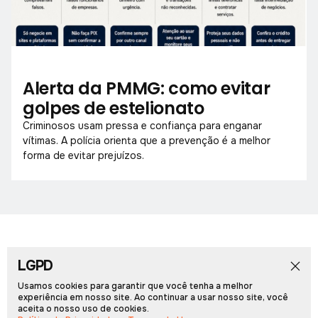
Alerta da PMMG: como evitar
golpes de estelionato
Criminosos usam pressa e confiança para enganar
vítimas. A polícia orienta que a prevenção é a melhor
forma de evitar prejuízos.
LGPD
Início
Notícias
Colunistas
Obituário
Vídeos
Cadernos Especiais
Rádio PCN
Usamos cookies para garantir que você tenha a melhor
experiência em nosso site. Ao continuar a usar nosso site, você
aceita o nosso uso de cookies.
Portal Arcos © 2026, Todos os direitos reservados.