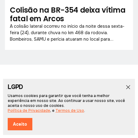
Colisão na BR-354 deixa vítima
fatal em Arcos
A colisão lateral ocorreu no início da noite dessa sexta-
feira (24), durante chuva no km 468 da rodovia.
Bombeiros, SAMU e perícia atuaram no local para
socorrer vítimas e liberar a pista.
LGPD
Início
Notícias
Colunistas
Obituário
Vídeos
Cadernos Especiais
Rádio PCN
Usamos cookies para garantir que você tenha a melhor
experiência em nosso site. Ao continuar a usar nosso site, você
aceita o nosso uso de cookies.
Portal Arcos © 2026, Todos os direitos reservados.
Política de Privacidade
, e
Termos de Uso
.
Desenvolvido por
Multiverso Web
Política de Privacidade
Termos de Uso
Aceito