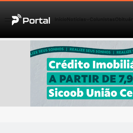
Início
Notícias
Colunistas
Obituár