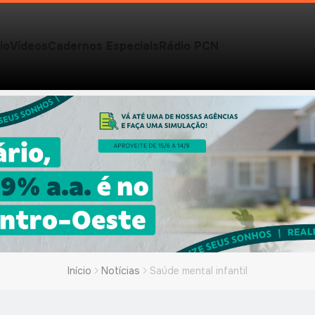
io
Vídeos
Cadernos Especiais
Rádio PCN
Início
Notícias
Saúde mental infantil