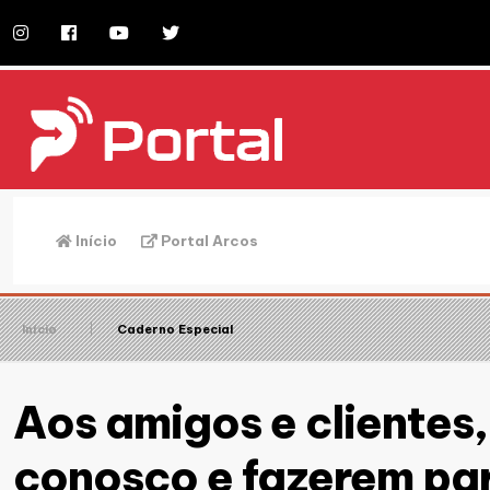
Início
Portal Arcos
Início
Caderno Especial
Aos amigos e clientes
conosco e fazerem par