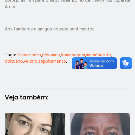
cortejo às 18h para o sepultamento no Cemitério Municipal de
Arcos.
Aos familiares e amigos nossos sentimentos!
Tags:
falecimento
,
pêsames
,
homenagem
,
memória
,
luto
,
obituário
,
velório
,
sepultamento
,
Veja também: