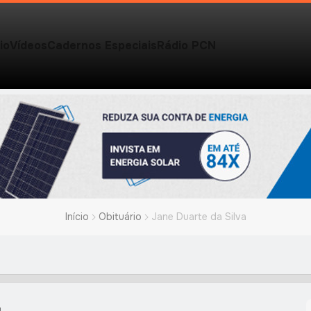
io
Vídeos
Cadernos Especiais
Rádio PCN
Início
Obituário
Jane Duarte da Silva