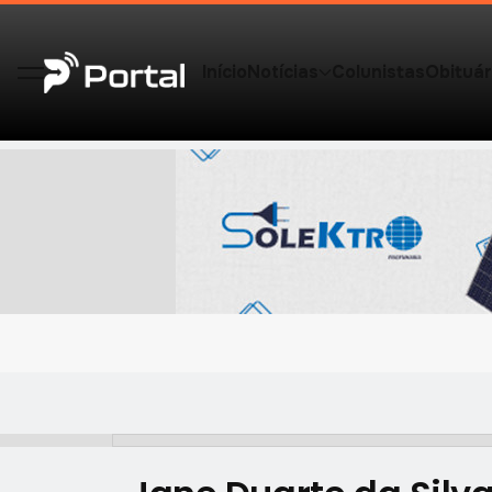
Início
Notícias
Colunistas
Obituár