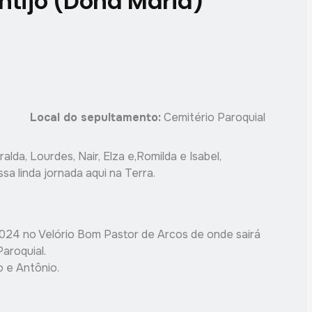
ntijo (Dona Maria)
Local do sepultamento:
Cemitério Paroquial
lda, Lourdes, Nair, Elza e,Romilda e Isabel,
sa linda jornada aqui na Terra.
024 no Velório Bom Pastor de Arcos de onde sairá
aroquial.
 e Antônio.