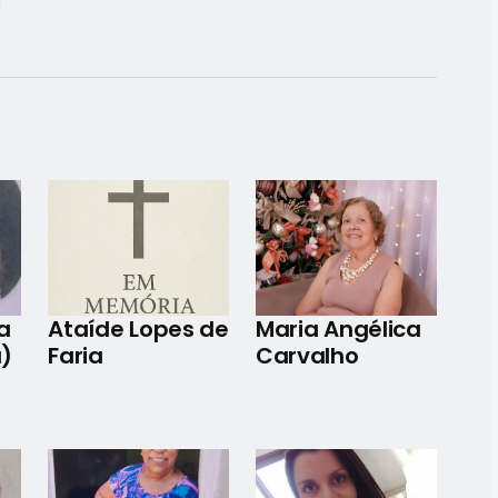
!
a
Ataíde Lopes de
Maria Angélica
a)
Faria
Carvalho