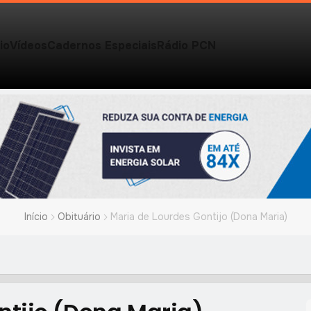
io
Vídeos
Cadernos Especiais
Rádio PCN
Início
Obituário
Maria de Lourdes Gontijo (Dona Maria)