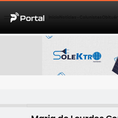
Início
Notícias
Colunistas
Obituár