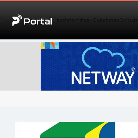
Início
Notícias
Colunistas
Obituár