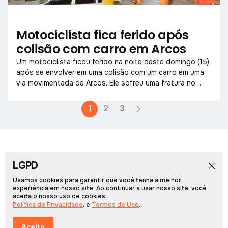
Motociclista fica ferido após
colisão com carro em Arcos
Um motociclista ficou ferido na noite deste domingo (15)
após se envolver em uma colisão com um carro em uma
via movimentada de Arcos. Ele sofreu uma fratura no
braço e foi socorrido pelo Corpo de Bombeiros, que o
encaminhou ao hospital municipal.
1
2
3
LGPD
Início
Notícias
Colunistas
Obituário
Vídeos
Cadernos Especiais
Rádio PCN
Usamos cookies para garantir que você tenha a melhor
experiência em nosso site. Ao continuar a usar nosso site, você
aceita o nosso uso de cookies.
Portal Arcos © 2026, Todos os direitos reservados.
Política de Privacidade
, e
Termos de Uso
.
Desenvolvido por
Multiverso Web
Política de Privacidade
Termos de Uso
Aceito