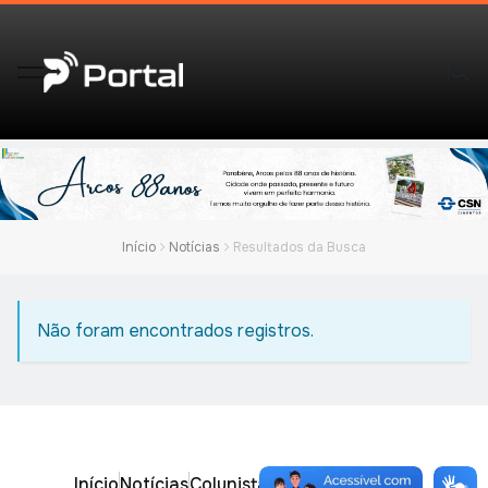
Início
Notícias
Resultados da Busca
Não foram encontrados registros.
Início
Notícias
Colunistas
Obituário
Vídeos