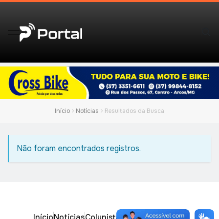
Início
Notícias
Resultados da Busca
Não foram encontrados registros.
Início
Notícias
Colunistas
Obituário
Vídeos