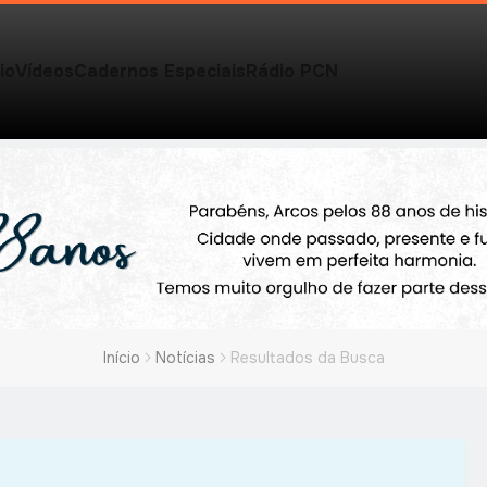
io
Vídeos
Cadernos Especiais
Rádio PCN
Início
Notícias
Resultados da Busca