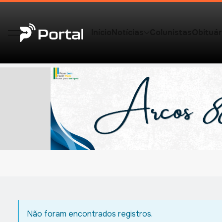
Início
Notícias
Colunistas
Obituár
Não foram encontrados registros.