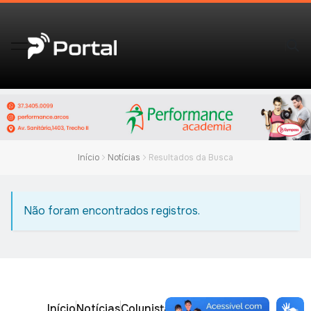
Início
Notícias
Resultados da Busca
Não foram encontrados registros.
Início
Notícias
Colunistas
Obituário
Vídeos