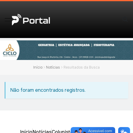
Início
Notícias
Resultados da Busca
Não foram encontrados registros.
Início
Notícias
Colunistas
Obituário
Vídeos