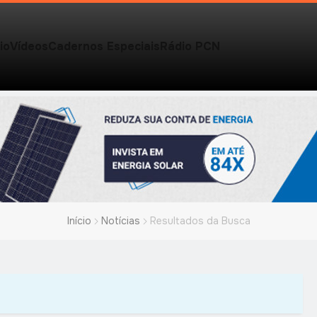
io
Vídeos
Cadernos Especiais
Rádio PCN
Início
Notícias
Resultados da Busca