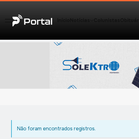
Início
Notícias
Colunistas
Obituár
Não foram encontrados registros.