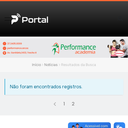
Início
Notícias
Resultados da Busca
Não foram encontrados registros.
1
2