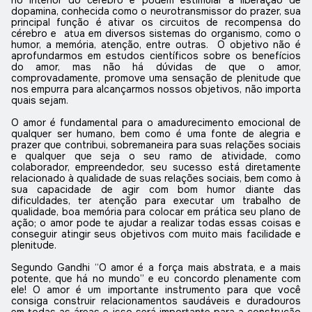
dopamina, conhecida como o neurotransmissor do prazer, sua
principal função é ativar os circuitos de recompensa do
cérebro e
atua em diversos sistemas do organismo, como o
humor, a memória, atenção, entre outras.
O objetivo não é
aprofundarmos em estudos científicos sobre os benefícios
do amor, mas não há dúvidas de que o amor,
comprovadamente, promove uma sensação de plenitude que
nos empurra para alcançarmos nossos objetivos, não importa
quais sejam.
O amor é fundamental para o amadurecimento emocional de
qualquer ser humano, bem como é uma fonte de alegria e
prazer que contribui, sobremaneira para suas relações sociais
e qualquer que seja o seu ramo de atividade, como
colaborador, empreendedor, seu sucesso está diretamente
relacionado à qualidade de suas relações sociais, bem como à
sua capacidade de agir com bom humor diante das
dificuldades, ter atenção para executar um trabalho de
qualidade, boa memória para colocar em prática seu plano de
ação; o amor pode te ajudar a realizar todas essas coisas e
conseguir atingir seus objetivos com muito mais facilidade e
plenitude.
Segundo Gandhi “O amor é a força mais abstrata, e a mais
potente, que há no mundo” e eu concordo plenamente com
ele! O
amor é um importante instrumento para que você
consiga construir relacionamentos saudáveis e duradouros
em todas as áreas e isso será importante para a construção