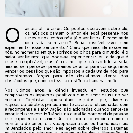
O
amor... ah, o amor! Os poetas escrevem sobre ele,
os músicos cantam o amor, ele está presente nos
filmes e nós, todos nós, já o sentimos. E como seria
uma vida sem amor? Seria possível viver sem
experimentar esse sentimento? Claro que não! Ele nasce em
nós, no momento em que abrimos os olhos para o mundo, é o
maior sentimento que pode-se experimentar, eu diria que é
quase inexplicável, mas é o amor que dá sentido à vida,
mesmo sem perceber precisamos de amor para conseguirmos
vencer os desafios que são impostos a cada um de nós, para
encontrarmos forças para não desistirmos diante dos
obstáculos que, com certeza, a existência humana impõe.
Nos últimos anos, a ciência investiu em estudos que
comprovam os impactos positivos que o amor causa no ser
humano. Cientistas apresentam estudos que, diversas
regiões do cérebro, principalmente as areas relacionadas com
a recompensa e a motivação, são acionadas quando sente-se
amor, inclusive com influência na questão hormonal da pessoa
que experiencia o amor. A
oxitocina, conhecida como o
hormônio do amor,
e a vasopressina são os hormônios mais
influenciados pelo amor, eles agem sobre diversos sistemas
no interior do cérebro e podem estimular a liberação de