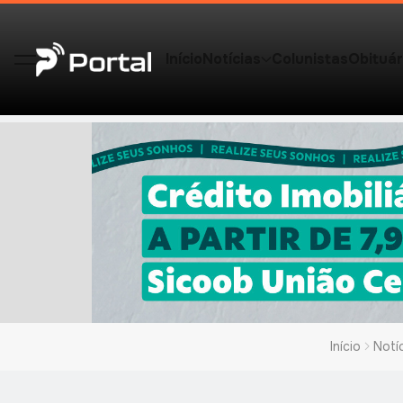
Início
Notícias
Colunistas
Obituár
Início
Notí