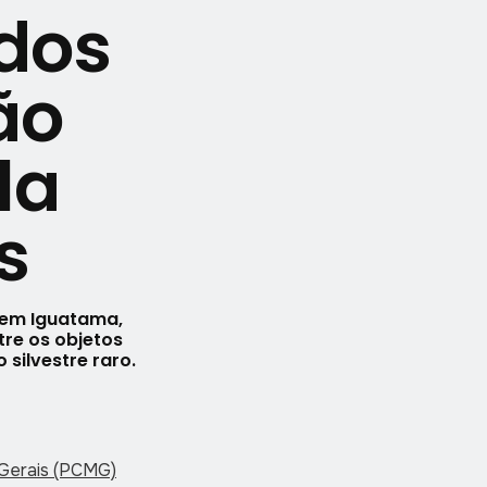
ados
ão
la
s
 em Iguatama,
tre os objetos
ilvestre raro.
s Gerais (PCMG)