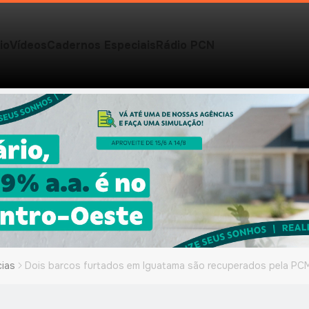
io
Vídeos
Cadernos Especiais
Rádio PCN
cias
Dois barcos furtados em Iguatama são recuperados pela P