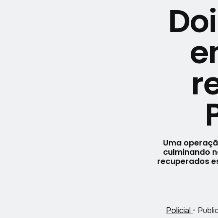
Doi
e
r
Uma operação
culminando na
recuperados e
Policial
•
Publ