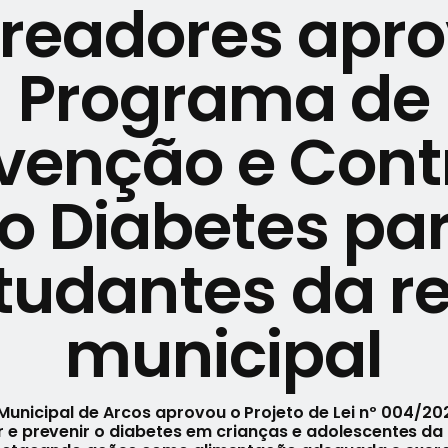
readores apr
Programa de
venção e Cont
o Diabetes pa
tudantes da r
municipal
unicipal de Arcos aprovou o Projeto de Lei nº 004/202
 e prevenir o diabetes em crianças e adolescentes da