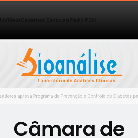
io
Vídeos
Cadernos Especiais
Rádio PCN
eadores aprova Programa de Prevenção e Controle do Diabetes par
Câmara de