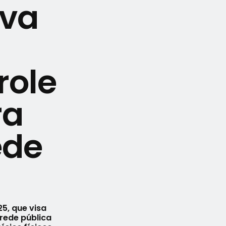
ova
role
ra
ede
5, que visa
 rede pública