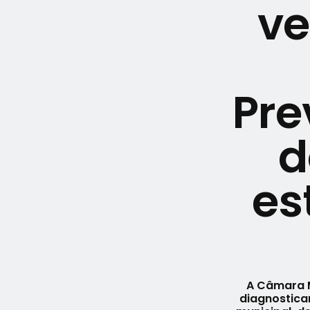
ve
Pre
d
es
A Câmara M
diagnosticar