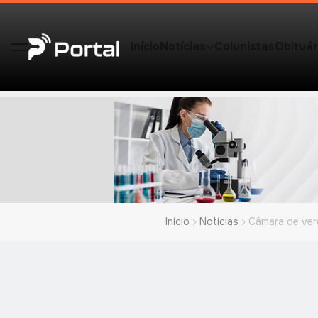
Início
Notícias
Colunistas
Obituár
Início
Notícias
Câmara de ver