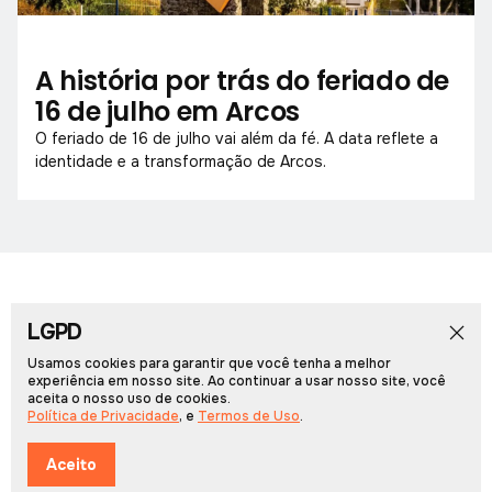
A história por trás do feriado de
16 de julho em Arcos
O feriado de 16 de julho vai além da fé. A data reflete a
identidade e a transformação de Arcos.
LGPD
Início
Notícias
Colunistas
Obituário
Vídeos
Cadernos Especiais
Rádio PCN
Usamos cookies para garantir que você tenha a melhor
experiência em nosso site. Ao continuar a usar nosso site, você
aceita o nosso uso de cookies.
Portal Arcos © 2026, Todos os direitos reservados.
Política de Privacidade
, e
Termos de Uso
.
Desenvolvido por
Multiverso Web
Política de Privacidade
Termos de Uso
Aceito